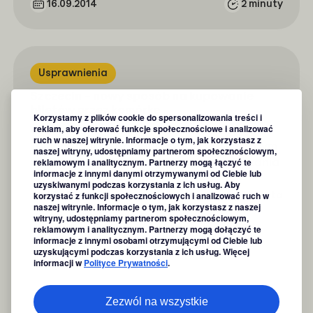
16.09.2014
2 minuty
Usprawnienia
Szczecin – nowy sposób na kupowanie
biletów przez komórkę
Korzystamy z plików cookie do spersonalizowania treści i
reklam, aby oferować funkcje społecznościowe i analizować
W Szczecinie mogą już kupować bilety
ruch w naszej witrynie. Informacje o tym, jak korzystasz z
komunikacji za pomocą SkyCash. W każdym
naszej witryny, udostępniamy partnerom społecznościowym,
reklamowym i analitycznym. Partnerzy mogą łączyć te
miejscu, 24 godziny na dobę, bez odliczania
informacje z innymi danymi otrzymywanymi od Ciebie lub
drobnych…
uzyskiwanymi podczas korzystania z ich usług. Aby
korzystać z funkcji społecznościowych i analizować ruch w
16.09.2014
1 minuta
naszej witrynie. Informacje o tym, jak korzystasz z naszej
Zeskanuj kod QR aby pobrać aplikację
Zeskanuj kod QR aby pobrać aplikację
witryny, udostępniamy partnerom społecznościowym,
reklamowym i analitycznym. Partnerzy mogą dołączyć te
informacje z innymi osobami otrzymującymi od Ciebie lub
uzyskującymi podczas korzystania z ich usług. Więcej
1
…
20
21
22
Poprzednia
informacji w
Polityce Prywatności
.
strona
Zezwól na wszystkie