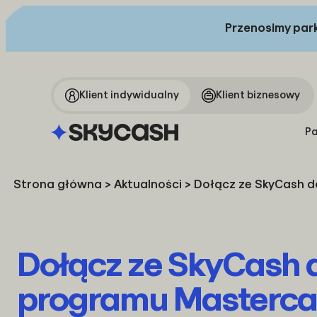
Przenosimy park
Klient indywidualny
Klient biznesowy
Pa
Strona główna
>
Aktualności
>
Dołącz ze SkyCash d
Dołącz ze SkyCash 
programu Masterca