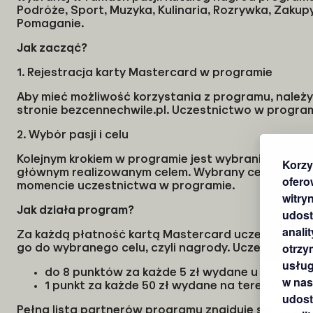
Podróże, Sport, Muzyka, Kulinaria, Rozrywka, Zakupy,
Pomaganie.
Jak zacząć?
1. Rejestracja karty Mastercard w programie
Aby mieć możliwość korzystania z programu, należy
stronie bezcennechwile.pl. Uczestnictwo w program
2. Wybór pasji i celu
Kolejnym krokiem w programie jest wybranie swojej p
Korzy
głównym realizowanym celem. Wybrany cel można z
ofero
momencie uczestnictwa w programie.
witryn
Jak działa program?
udost
anali
Za każdą płatność kartą Mastercard uczestnik zbier
otrzy
go do wybranego celu, czyli nagrody. Uczestnik pr
usług
do 8 punktów za każde 5 zł wydane u partner
w nasz
1 punkt za każde 50 zł wydane na terenie Polsk
udost
Pełna lista partnerów programu znajduje się na str