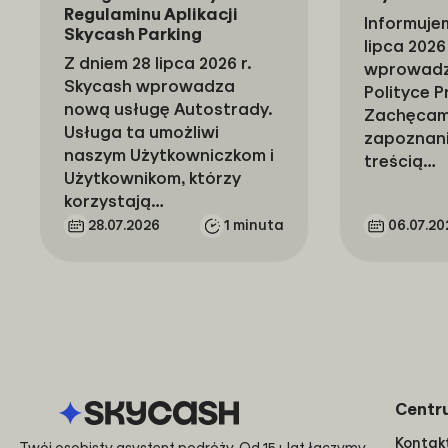
Regulaminu Aplikacji
Informujem
Skycash Parking
lipca 2026 
Z dniem 28 lipca 2026 r.
wprowadzi
Skycash wprowadza
Polityce 
nową usługę Autostrady.
Zachęcam
Usługa ta umożliwi
zapoznani
naszym Użytkowniczkom i
treścią…
Użytkownikom, którzy
korzystają…
28.07.2026
1 minuta
06.07.20
Centr
Kontak