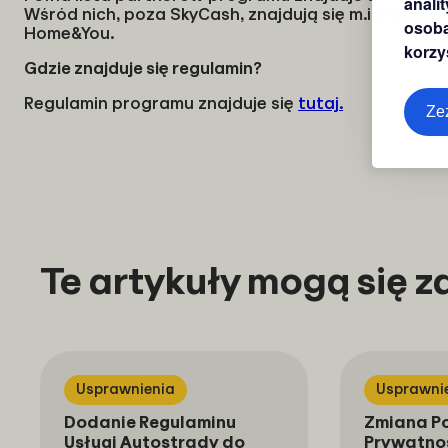
anali
Wśród nich, poza SkyCash, znajdują się m.in. Empik,
osoba
Home&You.
korzy
Gdzie znajduje się regulamin?
Regulamin programu znajduje się
tutaj
.
Ze
Te artykuły mogą się 
Usprawnienia
Usprawni
Dodanie Regulaminu
Zmiana Po
Usługi Autostrady do
Prywatno