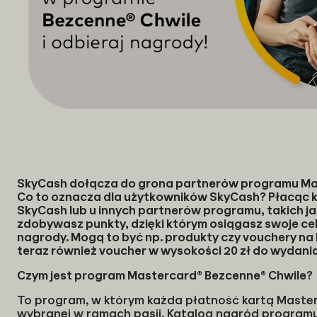
SkyCash dołącza do grona partnerów programu Mas
Co to oznacza dla użytkowników SkyCash? Płacąc ka
SkyCash lub u innych partnerów programu, takich ja
zdobywasz punkty, dzięki którym osiągasz swoje ce
nagrody. Mogą to być np. produkty czy vouchery na 
teraz również voucher w wysokości 20 zł do wydania
Czym jest program Mastercard® Bezcenne® Chwile?
To program, w którym każda płatność kartą Master
wybranej w ramach pasji. Katalog nagród programu dz