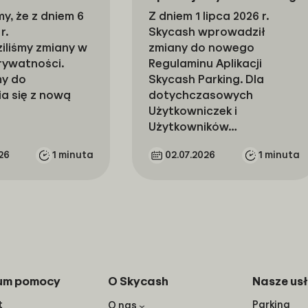
y, że z dniem 6
Z dniem 1 lipca 2026 r.
r.
Skycash wprowadził
liśmy zmiany w
zmiany do nowego
Prywatności.
Regulaminu Aplikacji
y do
Skycash Parking. Dla
a się z nową
dotychczasowych
Użytkowniczek i
Użytkowników…
26
1 minuta
02.07.2026
1 minuta
um pomocy
O Skycash
Nasze usł
t
Parking
O nas