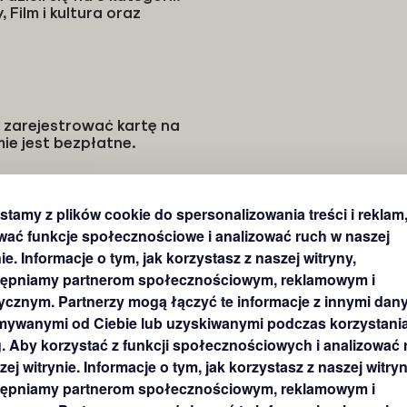
 Film i kultura oraz
 zarejestrować kartę na
ie jest bezpłatne.
asji i nagrody, która będzie
stamy z plików cookie do spersonalizowania treści i reklam
mieniać na inny w każdym
wać funkcje społecznościowe i analizować ruch w naszej
ie. Informacje o tym, jak korzystasz z naszej witryny,
ępniamy partnerom społecznościowym, reklamowym i
tycznym. Partnerzy mogą łączyć te informacje z innymi dan
a punkty, które przybliżają
Zeskanuj kod QR aby pobrać aplikację
Zeskanuj kod QR aby pobrać aplikację
mywanymi od Ciebie lub uzyskiwanymi podczas korzystania
ogramu otrzymuje:
. Aby korzystać z funkcji społecznościowych i analizować 
ów programu,
ej witrynie. Informacje o tym, jak korzystasz z naszej witryn
i.
ępniamy partnerom społecznościowym, reklamowym i
onie bezcennechwile.pl.