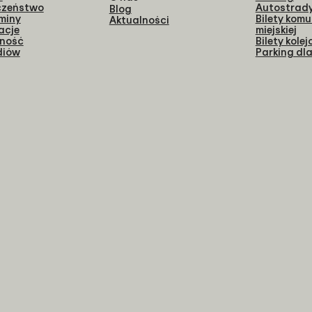
czeństwo
Autostrad
Blog
miny
Bilety komu
Aktualności
acje
miejskiej
ność
Bilety kole
diów
Parking dla