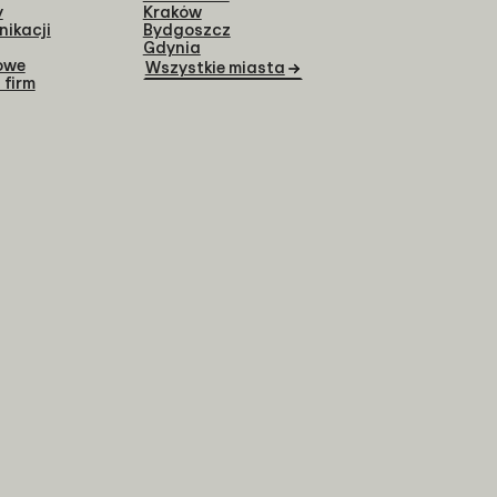
y
Kraków
nikacji
Bydgoszcz
Gdynia
jowe
Wszystkie miasta
 firm