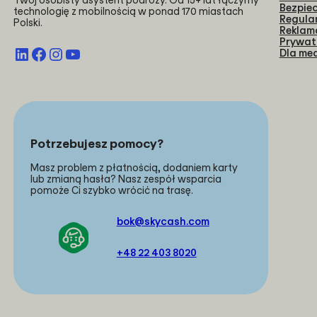
Twój osobisty asystent podróży. Od 15+ lat łączymy
Bezpie
technologię z mobilnością w ponad 170 miastach
Regula
Polski.
Reklam
Prywat
LinkedIn
Facebook
Instagram
YouTube
Dla me
Potrzebujesz pomocy?
Masz problem z płatnością, dodaniem karty
lub zmianą hasła? Nasz zespół wsparcia
pomoże Ci szybko wrócić na trasę.
bok@skycash.com
+48 22 403 8020