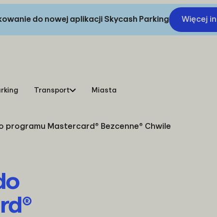
owanie do nowej aplikacji Skycash Parking
Więcej i
rking
Transport
Miasta
o programu Mastercard® Bezcenne® Chwile
do
rd®