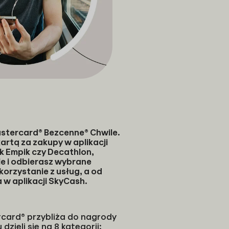
tercard® Bezcenne® Chwile.
rtą za zakupy w aplikacji
k Empik czy Decathlon,
le i odbierasz wybrane
korzystanie z usług, a od
 w aplikacji SkyCash.
card® przybliża do nagrody
ieli się na 8 kategorii: