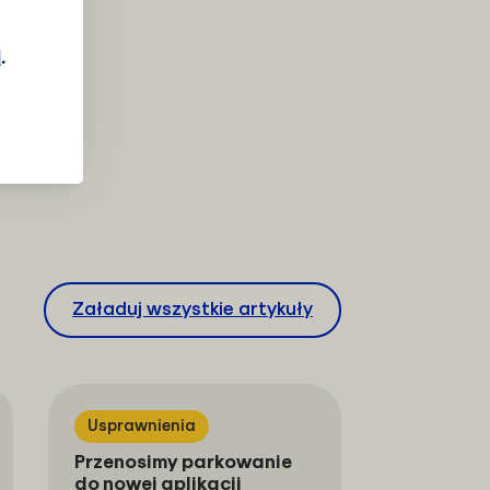
i
.
Załaduj wszystkie artykuły
Usprawnienia
Przenosimy parkowanie
do nowej aplikacji