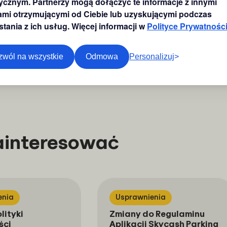
tycznym. Partnerzy mogą dołączyć te informacje z innymi
 Carrefour, Decathlon czy
mi otrzymującymi od Ciebie lub uzyskującymi podczas
stania z ich usług. Więcej informacji w
Polityce Prywatnośc
zwól na wszystkie
Odmowa
Personalizuj
zainteresować
enia
Usprawnienia
lityki
Zmiany do Regulaminu
ści
Aplikacji Skycash Parking