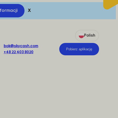
nformacji
X
Polish
bok@skycash.com
Pobierz aplikację
+48 22 403 8020